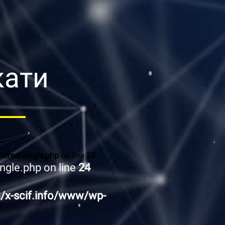
кати
heme/single.php
on line
23
gle.php on line
24
/x-scif.info/www/wp-