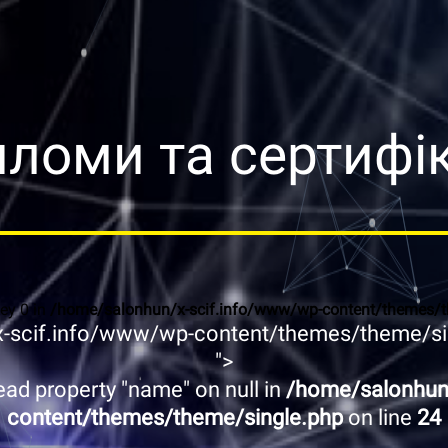
ломи та сертифі
key 0 in
/home/salonhun/x-scif.info/www/wp-content/themes/t
-scif.info/www/wp-content/themes/theme/sin
">
read property "name" on null in
/home/salonhun
content/themes/theme/single.php
on line
24