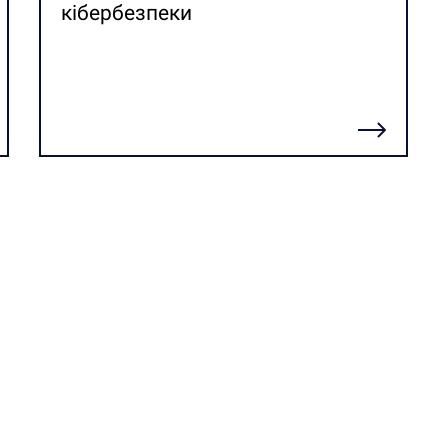
кібербезпеки
Детальніше
итання? Зв’яжіться з н
Наші контакти:
Телефон:
+38 (044) 361-69-72