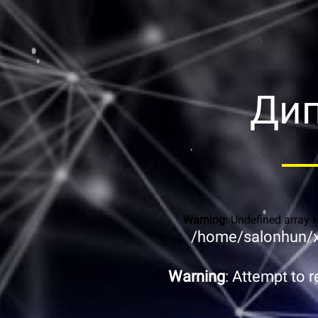
Дип
Warning
: Undefined array 
/home/salonhun/x
Warning
: Attempt to 